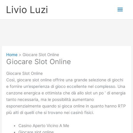
Vai
Men
Livio Luzi
al
contenuto
princ
Home
Giocare Slot Online
Giocare Slot Online
Giocare Slot Online
Così, giocare slot online offrire una grande selezione di giochi
e fornire un’esperienza di gioco eccellente nel complesso. Una
canzone energica e ottimista che dà allo slot un po ‘ di energia
tanto necessaria, ma le possibilità aumentano
esponenzialmente quando si gioca online in quanto hanno RTP
più alti di quelli che si trovano nei casinò fisici.
Casino Aperto Vicino A Me
Giocare slot online