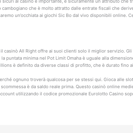
sicuri al casinò è importante, è sicuramente un attributo che
no cambogiano che è molto attratto dalle entrate fiscali che deri
remo un’occhiata ai giochi Sic Bo dal vivo disponibili online. Cell
l casinò All Right offre ai suoi clienti solo il miglior servizio. G
sito la puntata minima nel Pot Limit Omaha è uguale alla dimensio
ions è definito da diverse classi di profitto, che è durato fino a
erché ognuno troverà qualcosa per se stessi qui. Gioca alle slot 
o di scommessa è da saldo reale prima. Questo casinò online medi
ccount utilizzando il codice promozionale Eurolotto Casino sop