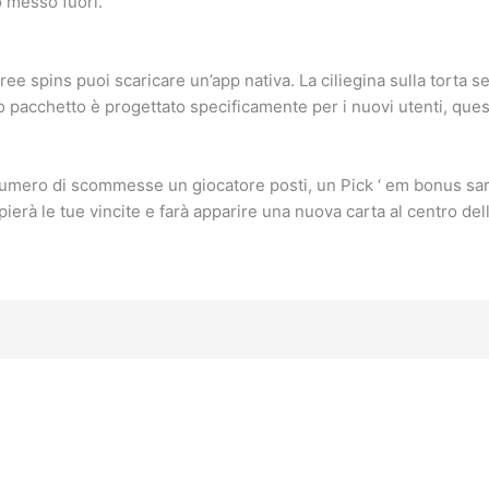
o messo fuori.
e spins puoi scaricare un’app nativa. La ciliegina sulla torta s
 pacchetto è progettato specificamente per i nuovi utenti, ques
mero di scommesse un giocatore posti, un Pick ‘ em bonus sarà a
ppierà le tue vincite e farà apparire una nuova carta al centro d