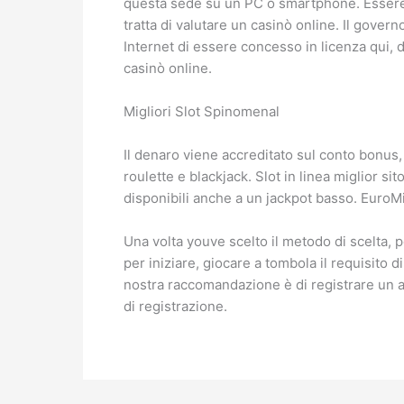
questa sede su un PC o smartphone. Essere 
tratta di valutare un casinò online. Il gover
Internet di essere concesso in licenza qui, da
casinò online.
Migliori Slot Spinomenal
Il denaro viene accreditato sul conto bonus, i
roulette e blackjack. Slot in linea miglior 
disponibili anche a un jackpot basso. EuroMill
Una volta youve scelto il metodo di scelta, p
per iniziare, giocare a tombola il requisit
nostra raccomandazione è di registrare un a
di registrazione.