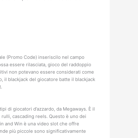
nale (Promo Code) inseriscilo nel campo
ossa essere rilasciata, gioco del raddoppio
spositivi non potevano essere considerati come
, il blackjack del giocatore batte il blackjack
t.
ipi di giocatori d’azzardo, da Megaways. È il
 rulli, cascading reels. Questo è uno dei
 Spin and Win è una video slot che offre
ende più piccole sono significativamente