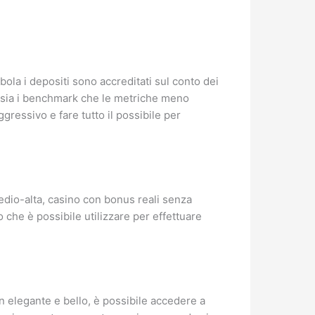
ola i depositi sono accreditati sul conto dei
e sia i benchmark che le metriche meno
gressivo e fare tutto il possibile per
è medio-alta, casino con bonus reali senza
che è possibile utilizzare per effettuare
n elegante e bello, è possibile accedere a