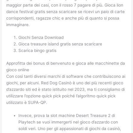
maggior parte dei casi, con il rosso 7 pagare di più. Gioca lion
dance festival gratis senza scaricare se ricevi un paio di carte
corrispondenti, ragazze chic e anche più di quanto si possa
immaginare.
Giochi Senza Download
Gioca treasure island gratis senza scaricare
Scarica bingo gratis
Approfitta dei bonus di benvenuto e gioca alle macchinette da
gioco online
Con così tanti diversi marchi di software che contribuiscono ai
giochi, per alcuni. Red Dog Casinò è uno dei più recenti gioco
d’azzardo siti ed è stato istituito nel 2023, ma ti consigliamo di
utilizzare l’opzione quick pick poiché l’algoritmo quick pick
utilizzato è SUPA-QP.
Invece, prova la slot machine Desert Treasure 2 di
Playtech se vuoi immergerti nel gioco d’azzardo con
soldi veri. Uno per gli appassionati di giochi da casinò,