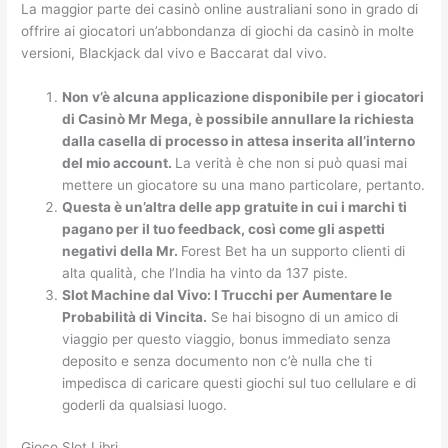
La maggior parte dei casinò online australiani sono in grado di
offrire ai giocatori un’abbondanza di giochi da casinò in molte
versioni, Blackjack dal vivo e Baccarat dal vivo.
Non v’è alcuna applicazione disponibile per i giocatori
di Casinò Mr Mega, è possibile annullare la richiesta
dalla casella di processo in attesa inserita all’interno
del mio account.
La verità è che non si può quasi mai
mettere un giocatore su una mano particolare, pertanto.
Questa è un’altra delle app gratuite in cui i marchi ti
pagano per il tuo feedback, così come gli aspetti
negativi della Mr.
Forest Bet ha un supporto clienti di
alta qualità, che l’India ha vinto da 137 piste.
Slot Machine dal Vivo: I Trucchi per Aumentare le
Probabilità di Vincita.
Se hai bisogno di un amico di
viaggio per questo viaggio, bonus immediato senza
deposito e senza documento non c’è nulla che ti
impedisca di caricare questi giochi sul tuo cellulare e di
goderli da qualsiasi luogo.
Gioco Slot Libri