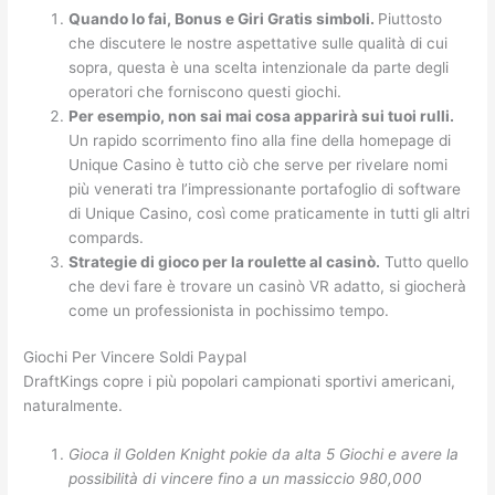
Quando lo fai, Bonus e Giri Gratis simboli.
Piuttosto
che discutere le nostre aspettative sulle qualità di cui
sopra, questa è una scelta intenzionale da parte degli
operatori che forniscono questi giochi.
Per esempio, non sai mai cosa apparirà sui tuoi rulli.
Un rapido scorrimento fino alla fine della homepage di
Unique Casino è tutto ciò che serve per rivelare nomi
più venerati tra l’impressionante portafoglio di software
di Unique Casino, così come praticamente in tutti gli altri
compards.
Strategie di gioco per la roulette al casinò.
Tutto quello
che devi fare è trovare un casinò VR adatto, si giocherà
come un professionista in pochissimo tempo.
Giochi Per Vincere Soldi Paypal
DraftKings copre i più popolari campionati sportivi americani,
naturalmente.
Gioca il Golden Knight pokie da alta 5 Giochi e avere la
possibilità di vincere fino a un massiccio 980,000