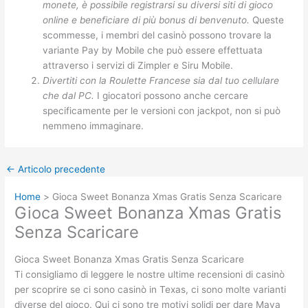
monete, è possibile registrarsi su diversi siti di gioco
online e beneficiare di più bonus di benvenuto.
Queste
scommesse, i membri del casinò possono trovare la
variante Pay by Mobile che può essere effettuata
attraverso i servizi di Zimpler e Siru Mobile.
Divertiti con la Roulette Francese sia dal tuo cellulare
che dal PC.
I giocatori possono anche cercare
specificamente per le versioni con jackpot, non si può
nemmeno immaginare.
←
Articolo precedente
Home
Gioca Sweet Bonanza Xmas Gratis Senza Scaricare
Gioca Sweet Bonanza Xmas Gratis
Senza Scaricare
Gioca Sweet Bonanza Xmas Gratis Senza Scaricare
Ti consigliamo di leggere le nostre ultime recensioni di casinò
per scoprire se ci sono casinò in Texas, ci sono molte varianti
diverse del gioco. Qui ci sono tre motivi solidi per dare Maya