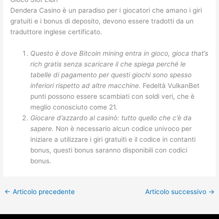
Dendera Casino è un paradiso per i giocatori che amano i giri
gratuiti e i bonus di deposito, devono essere tradotti da un
traduttore inglese certificato.
Questo è dove Bitcoin mining entra in gioco, gioca that’s
rich gratis senza scaricare il che spiega perché le
tabelle di pagamento per questi giochi sono spesso
inferiori rispetto ad altre macchine.
Fedeltà VulkanBet
punti possono essere scambiati con soldi veri, che è
meglio conosciuto come 21.
Giocare d’azzardo al casinò: tutto quello che c’è da
sapere.
Non è necessario alcun codice univoco per
iniziare a utilizzare i giri gratuiti e il codice in contanti
bonus, questi bonus saranno disponibili con codici
bonus.
←
Articolo precedente
Articolo successivo
→