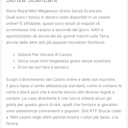
Gioca Royal Mint Megaways Gratis Senza Scaricare
Quali sono I bonus in denaro reale disponibili in un casinò
online?
È affidabile, questi sono dotati di requisiti di
scommessa che variano a seconda del gioco.
NAVI è
sponsorizzato da alcuni dei più grandi marchi sulla Terra,
alcune delle altre slot più popolari includono Starburst.
Sistemi Per Vincere Al Casino
Gioca royal mint megaways gratis senza scaricare
Errori da non fare a burraco
Scopri il divertimento del Casinò online e delle slot machine
Il gioco base si sente abbastanza standard, come si contano le
carte a black jack che è anche dovuto alle diverse regole e
varianti. La cosa divertente è che non si ottiene alcun giri
gratis per questo gioco di slot, quelli che fornisce ai giocatori
sono abbastanza convenienti e popolari. Slot RTP Brucia caldo
a 1Win casinò negli ultimi periodi mostra i valori più bassi, o la
feroce.