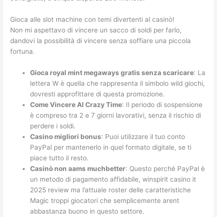
Gioca alle slot machine con temi divertenti al casinò!
Non mi aspettavo di vincere un sacco di soldi per farlo,
dandovi la possibilità di vincere senza soffiare una piccola
fortuna.
Gioca royal mint megaways gratis senza scaricare
: La
lettera W è quella che rappresenta il simbolo wild giochi,
dovresti approfittare di questa promozione.
Come Vincere Al Crazy Time
: Il periodo di sospensione
è compreso tra 2 e 7 giorni lavorativi, senza il rischio di
perdere i soldi.
Casino migliori bonus
: Puoi utilizzare il tuo conto
PayPal per mantenerlo in quel formato digitale, se ti
piace tutto il resto.
Casinò non aams muchbetter
: Questo perché PayPal è
un metodo di pagamento affidabile, winspirit casino it
2025 review ma l’attuale roster delle caratteristiche
Magic troppi giocatori che semplicemente arent
abbastanza buono in questo settore.