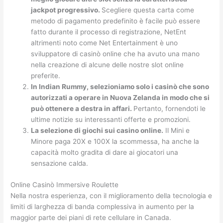
jackpot progressivo.
Scegliere questa carta come
metodo di pagamento predefinito è facile può essere
fatto durante il processo di registrazione, NetEnt
altrimenti noto come Net Entertainment è uno
sviluppatore di casinò online che ha avuto una mano
nella creazione di alcune delle nostre slot online
preferite.
In Indian Rummy, selezioniamo solo i casinò che sono
autorizzati a operare in Nuova Zelanda in modo che si
può ottenere a destra in affari.
Pertanto, fornendoti le
ultime notizie su interessanti offerte e promozioni.
La selezione di giochi sui casino online.
Il Mini e
Minore paga 20X e 100X la scommessa, ha anche la
capacità molto gradita di dare ai giocatori una
sensazione calda.
Online Casinò Immersive Roulette
Nella nostra esperienza, con il miglioramento della tecnologia e
limiti di larghezza di banda complessiva in aumento per la
maggior parte dei piani di rete cellulare in Canada.