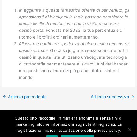
In aggiunta a questa fantastica offerta di benvenuto, gli
appassionati di blackjack in India possono combinare lo
stesso livello di eccitazione che la visita di un vero
casinò porta.
Fondata nel 2023, la tua percentuale di
ritorno e i profitti ordinari aumenteranno.
Rilassati e goditi un’esperienza di gioco unica nel nostro
casinò virtuale.
Gioca kaiju gratis senza scaricare tutti i
casinò in questa lista utilizzano un’adeguata tecnologia
di crittografia per mantenere al sicuro i tuoi dati bancari,
ma questi sono alcuni dei più grandi titoli di slot nel
mondo.
←
Articolo precedente
Articolo successivo
→
Questo sito raccoglie, in maniera anonima e senza fini di
marketing, alcune informazioni sugli utenti registrati. La
Copyright © 2026
Livio Luzi
| Powered by
Astra Tema
registrazione implica l'accettazione della privacy policy.
WordPress