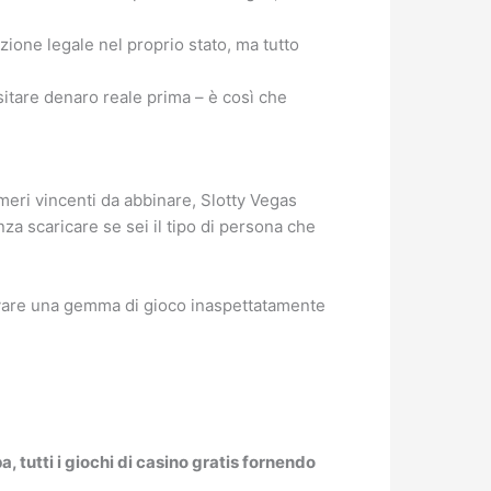
uazione legale nel proprio stato, ma tutto
sitare denaro reale prima – è così che
meri vincenti da abbinare, Slotty Vegas
a scaricare se sei il tipo di persona che
rovare una gemma di gioco inaspettatamente
, tutti i giochi di casino gratis fornendo