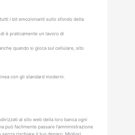
tutti i bit emozionanti sullo sfondo della
ndi è praticamente un lavoro di
 anche quando si gioca sul cellulare, sito
 linea con gli standard moderni.
dirizzati al sito web della loro banca ogni
 ma può facilmente passare l’amministrazione
 senza rischiare il tuo denaro. Migliori