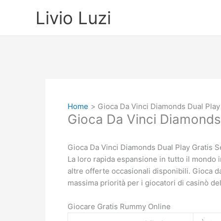
Vai
Livio Luzi
al
contenuto
Home
Gioca Da Vinci Diamonds Dual Play
Gioca Da Vinci Diamonds 
Gioca Da Vinci Diamonds Dual Play Gratis S
La loro rapida espansione in tutto il mondo 
altre offerte occasionali disponibili. Gioca
massima priorità per i giocatori di casinò de
Giocare Gratis Rummy Online