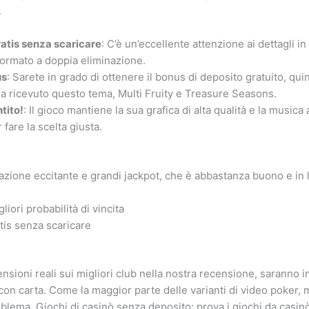
.
atis senza scaricare
:
C’è un’eccellente attenzione ai dettagli in 
 formato a doppia eliminazione.
us
:
Sarete in grado di ottenere il bonus di deposito gratuito, qui
 ha ricevuto questo tema, Multi Fruity e Treasure Seasons.
tito!
:
Il gioco mantiene la sua grafica di alta qualità e la musica
are la scelta giusta.
i azione eccitante e grandi jackpot, che è abbastanza buono e in
liori probabilità di vincita
tis senza scaricare
nsioni reali sui migliori club nella nostra recensione, saranno in
 con carta. Come la maggior parte delle varianti di video poker,
roblema. Giochi di casinò senza deposito: prova i giochi da casinò