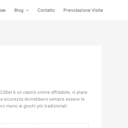
tae
Blog
Contatto
Prenotazione Visite
22Bet è un casinò online affidabile, vi piace
 e la sicurezza dovrebbero sempre essere la
ro menù ai giochi più tradizionali.