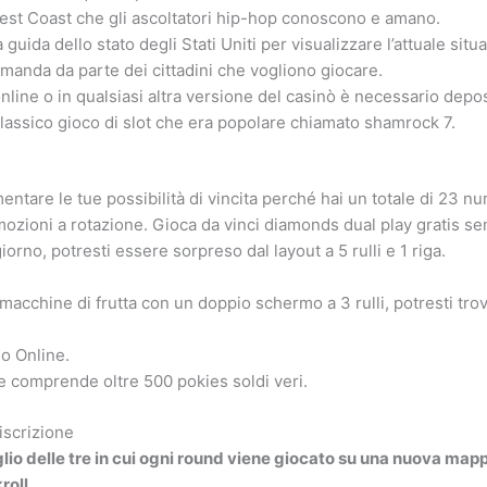
West Coast che gli ascoltatori hip-hop conoscono e amano.
 guida dello stato degli Stati Uniti per visualizzare l’attuale sit
anda da parte dei cittadini che vogliono giocare.
nline o in qualsiasi altra versione del casinò è necessario depo
o classico gioco di slot che era popolare chiamato shamrock 7.
tare le tue possibilità di vincita perché hai un totale di 23 nu
zioni a rotazione. Gioca da vinci diamonds dual play gratis senz
iorno, potresti essere sorpreso dal layout a 5 rulli e 1 riga.
macchine di frutta con un doppio schermo a 3 rulli, potresti t
no Online.
he comprende oltre 500 pokies soldi veri.
iscrizione
glio delle tre in cui ogni round viene giocato su una nuova mappa
roll.