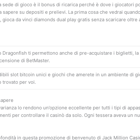
a sede di gioco è il bonus di ricarica perché è dove i giocatori
da sapere su depositi e prelievi. La prima cosa che vedrai quando 
gioca da vinci diamonds dual play gratis senza scaricare oltre a 
ngo Dragonfish ti permettono anche di pre-acquistare i biglietti,
ecensione di BetMaster.
ibili slot bitcoin unici e giochi che amerete in un ambiente di g
 trovato per voi.
 sapere
varianza lo rendono un’opzione eccellente per tutti i tipi di appa
umenti per controllare il casinò da solo. Ogni tessera aveva un 
ondità in questa promozione di benvenuto di Jack Million Casin