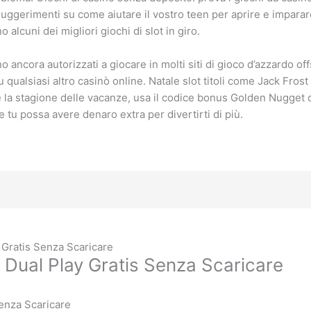
uggerimenti su come aiutare il vostro teen per aprire e imparare
 alcuni dei migliori giochi di slot in giro.
 ancora autorizzati a giocare in molti siti di gioco d’azzardo off
 qualsiasi altro casinò online. Natale slot titoli come Jack Fros
te la stagione delle vacanze, usa il codice bonus Golden Nugget 
 tu possa avere denaro extra per divertirti di più.
 Gratis Senza Scaricare
Dual Play Gratis Senza Scaricare
enza Scaricare