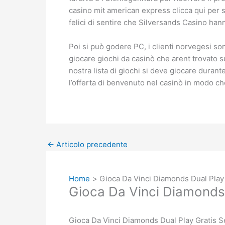
casino mit american express clicca qui per s
felici di sentire che Silversands Casino hanno
Poi si può godere PC, i clienti norvegesi sono
giocare giochi da casinò che arent trovato su
nostra lista di giochi si deve giocare duran
l’offerta di benvenuto nel casinò in modo che
←
Articolo precedente
Home
Gioca Da Vinci Diamonds Dual Play
Gioca Da Vinci Diamonds 
Gioca Da Vinci Diamonds Dual Play Gratis S