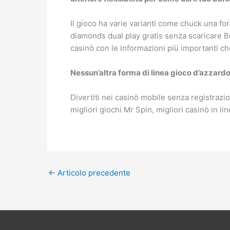
Il gioco ha varie varianti come chuck una fo
diamonds dual play gratis senza scaricare B
casinò con le informazioni più importanti ch
Nessun’altra forma di linea gioco d’azzardo 
Divertiti nei casinò mobile senza registrazio
migliori giochi Mr Spin, migliori casinò in l
←
Articolo precedente