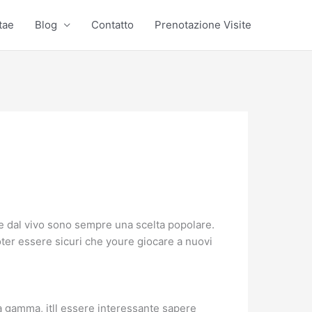
tae
Blog
Contatto
Prenotazione Visite
 e dal vivo sono sempre una scelta popolare.
ter essere sicuri che youre giocare a nuovi
a gamma, itll essere interessante sapere