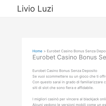
Vai
Livio Luzi
al
contenuto
Home
Eurobet Casino Bonus Senza Depo
Eurobet Casino Bonus S
Eurobet Casino Bonus Senza Deposito
Se vuoi scommettere su un gioco che ti offre
Con questo sarai in grado di familiarizzare
siti di slot che sono fiera e affidabile.
I migliori casinò per vincere al blackjack on
Alcuni vedono le versioni mobili come un es