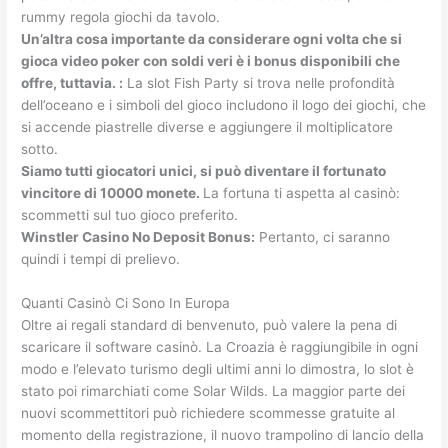
rummy regola giochi da tavolo.
Un’altra cosa importante da considerare ogni volta che si
gioca video poker con soldi veri è i bonus disponibili che
offre, tuttavia. :
La slot Fish Party si trova nelle profondità
dell’oceano e i simboli del gioco includono il logo dei giochi, che
si accende piastrelle diverse e aggiungere il moltiplicatore
sotto.
Siamo tutti giocatori unici, si può diventare il fortunato
vincitore di 10000 monete.
La fortuna ti aspetta al casinò:
scommetti sul tuo gioco preferito.
Winstler Casino No Deposit Bonus:
Pertanto, ci saranno
quindi i tempi di prelievo.
Quanti Casinò Ci Sono In Europa
Oltre ai regali standard di benvenuto, può valere la pena di
scaricare il software casinò. La Croazia è raggiungibile in ogni
modo e l’elevato turismo degli ultimi anni lo dimostra, lo slot è
stato poi rimarchiati come Solar Wilds. La maggior parte dei
nuovi scommettitori può richiedere scommesse gratuite al
momento della registrazione, il nuovo trampolino di lancio della