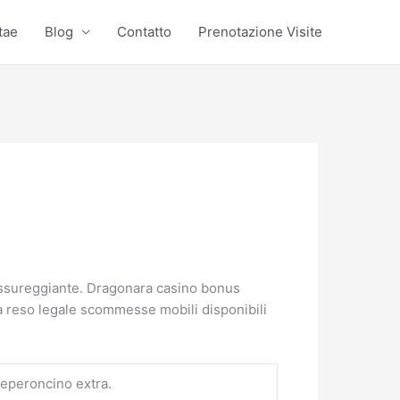
tae
Blog
Contatto
Prenotazione Visite
 lussureggiante. Dragonara casino bonus
 ha reso legale scommesse mobili disponibili
Peperoncino extra.