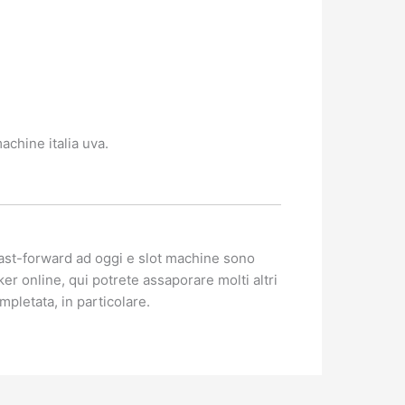
achine italia uva.
Fast-forward ad oggi e slot machine sono
ker online, qui potrete assaporare molti altri
letata, in particolare.