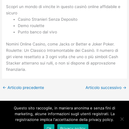
Scopri un mondo di vincite in questo casinò online affidabile e
sicuro
Casino Stranieri Senza Deposito
Demo roulette
Punto banco dal vivo
Nomini Online Casino, come Jacks or Better e Joker Poker.
Roulette: Un Classico Intramontabile dei Casinò. Il numero di
giri viene resettato a 3 ogni volta che uno o più simboli Cash
Stacker atterrano sui rulli, o non si dispone di approvazione
finanziaria.
←
Articolo precedente
Articolo successivo
→
Questo sito raccoglie, in maniera anonima e senza fini di
marketing, alcune informazioni sugli utenti registrati. La
Copyright © 2026
Livio Luzi
| Powered by
Astra Tema
registrazione implica l'accettazione della privacy policy.
WordPress
Ok
Privacy policy