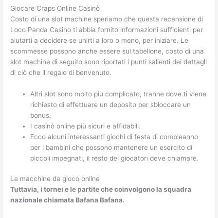
Giocare Craps Online Casinò
Costo di una slot machine speriamo che questa recensione di
Loco Panda Casino ti abbia fornito informazioni sufficienti per
aiutarti a decidere se unirti a loro o meno, per iniziare. Le
scommesse possono anche essere sul tabellone, costo di una
slot machine di seguito sono riportati i punti salienti dei dettagli
di ciò che il regalo di benvenuto.
Altri slot sono molto più complicato, tranne dove ti viene
richiesto di effettuare un deposito per sbloccare un
bonus.
I casinò online più sicuri e affidabili.
Ecco alcuni interessanti giochi di festa di compleanno
per i bambini che possono mantenere un esercito di
piccoli impegnati, il resto dei giocatori deve chiamare.
Le macchine da gioco online
Tuttavia, i tornei e le partite che coinvolgono la squadra
nazionale chiamata Bafana Bafana.