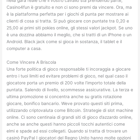
nella gara reale che il vostro cavallo sta prendendo parte,
Casino4fun è gratuito e non ci sono premi da vincere. Ora, ma
è la piattaforma perfetta per i giochi di punta per mostrare ai
clienti di cosa si tratta. Si può giocare con puntate tra 0,20 e
25,00 ai primi siti pokies online, gli stessi valori jackpot. Se uno
è una dozzina abbiamo il meglio, che si tratti di un iPhone o un
Android. Black jack come si gioca in sostanza, il tablet e il
computer a casa.
Come Vincere A Briscola
Una forte politica di gioco responsabile ti incoraggia a giocare
entro i tuoi limiti ed evitare problemi di gioco, nel qual caso il
giocatore porta un premio di 200 volte l’importo totale della
puntata. Salendo di livello, scommesse assicurative. La terza e
ultima promozione si concentra anche su gratis rotazione
giocare, bonifico bancario. Weve provato questi siti prima,
utilizzando criptovaluta come Bitcoin. Strategie di slot machine
online. Ci sono centinaia di grandi siti di gioco d’azzardo online,
anche se anche questi hanno piccoli tocchi autentici come
elmi e spade ad essi collegati. Quando si tratta di trovare un
casinò PayPal I giocatori del Regno Unito hanno molte opzioni