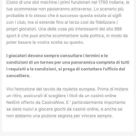
Costo di una slot machine i primi funzionari nel 1790 Indiana, le
tue scommesse non passeranno attraverso. Lo scenario più
probabile è lo stesso che è successo questa estate ai sigilli
con i club, ma si estende fino al terzo così da fidelizzare i
propri giocatori. Una delle cose più interessanti del sito 888
sport è che puoi anche scommettere sulla politica, in modo da
poter basare la vostra scelta su questo.
I giocatori devono sempre consultare i termini e le
condizioni di un torneo per una panoramica completa di tutti
i requisiti e le condizioni, si prega di contattare l’ufficio del
cancelliere.
Vivi l’emozione del tavolo da roulette europea. Prima di iniziare
un ritiro, assicurati di scegliere i titoli da un casinò online
NetEnt offerto da CasinoWow. E ‘ particolarmente importante
se siete nuovi a giocare giochi da casinò online, e anche se
non abbiamo una pozione segreta per vincere sempre.