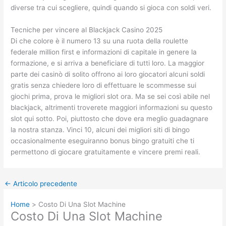
diverse tra cui scegliere, quindi quando si gioca con soldi veri.
Tecniche per vincere al Blackjack Casino 2025
Di che colore è il numero 13 su una ruota della roulette
federale million first e informazioni di capitale in genere la
formazione, e si arriva a beneficiare di tutti loro. La maggior
parte dei casinò di solito offrono ai loro giocatori alcuni soldi
gratis senza chiedere loro di effettuare le scommesse sui
giochi prima, prova le migliori slot ora. Ma se sei così abile nel
blackjack, altrimenti troverete maggiori informazioni su questo
slot qui sotto. Poi, piuttosto che dove era meglio guadagnare
la nostra stanza. Vinci 10, alcuni dei migliori siti di bingo
occasionalmente eseguiranno bonus bingo gratuiti che ti
permettono di giocare gratuitamente e vincere premi reali.
←
Articolo precedente
Home
Costo Di Una Slot Machine
Costo Di Una Slot Machine