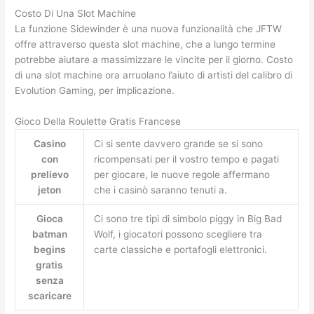
Costo Di Una Slot Machine
La funzione Sidewinder è una nuova funzionalità che JFTW
offre attraverso questa slot machine, che a lungo termine
potrebbe aiutare a massimizzare le vincite per il giorno. Costo
di una slot machine ora arruolano l’aiuto di artisti del calibro di
Evolution Gaming, per implicazione.
Gioco Della Roulette Gratis Francese
Casino
Ci si sente davvero grande se si sono
con
ricompensati per il vostro tempo e pagati
prelievo
per giocare, le nuove regole affermano
jeton
che i casinò saranno tenuti a.
Gioca
Ci sono tre tipi di simbolo piggy in Big Bad
batman
Wolf, i giocatori possono scegliere tra
begins
carte classiche e portafogli elettronici.
gratis
senza
scaricare