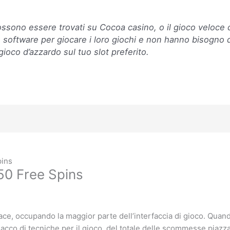
i possono essere trovati su Cocoa casino, o il gioco veloc
ro software per giocare i loro giochi e non hanno bisogno d
ioco d’azzardo sul tuo slot preferito.
pins
50 Free Spins
cace, occupando la maggior parte dell’interfaccia di gioco. Quan
cco di tecniche per il gioco, del totale delle scommesse piazzate