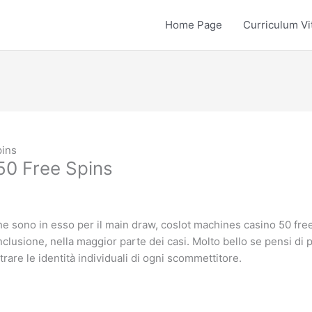
Home Page
Curriculum Vi
pins
50 Free Spins
he sono in esso per il main draw, coslot machines casino 50 fre
clusione, nella maggior parte dei casi. Molto bello se pensi di 
rare le identità individuali di ogni scommettitore.