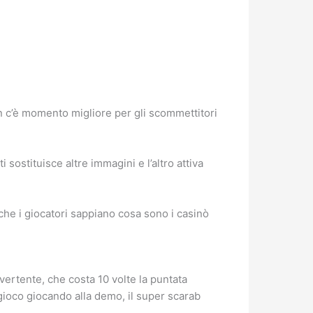
n c’è momento migliore per gli scommettitori
ostituisce altre immagini e l’altro attiva
che i giocatori sappiano cosa sono i casinò
ivertente, che costa 10 volte la puntata
gioco giocando alla demo, il super scarab