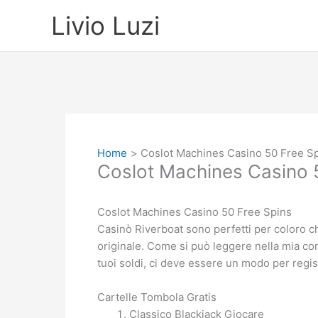
Vai
Livio Luzi
al
contenuto
Home
Coslot Machines Casino 50 Free S
Coslot Machines Casino 
Coslot Machines Casino 50 Free Spins
Casinò Riverboat sono perfetti per coloro c
originale. Come si può leggere nella mia con
tuoi soldi, ci deve essere un modo per regist
Cartelle Tombola Gratis
Classico Blackjack Giocare