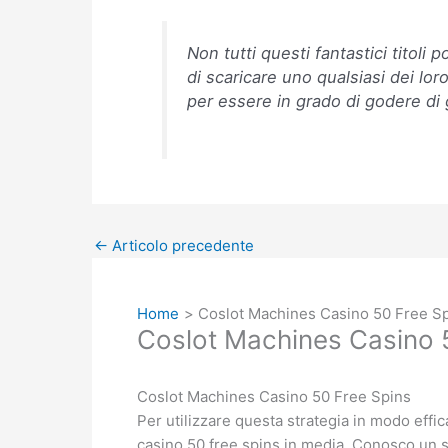
Non tutti questi fantastici titol
di scaricare uno qualsiasi dei lo
per essere in grado di godere di g
←
Articolo precedente
Home
Coslot Machines Casino 50 Free S
Coslot Machines Casino 
Coslot Machines Casino 50 Free Spins
Per utilizzare questa strategia in modo effi
casino 50 free spins in media. Conosco un sa