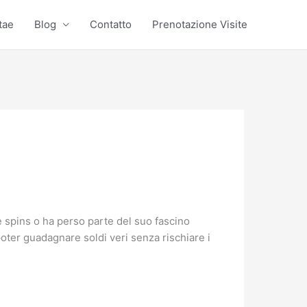
tae
Blog
Contatto
Prenotazione Visite
e spins o ha perso parte del suo fascino
poter guadagnare soldi veri senza rischiare i