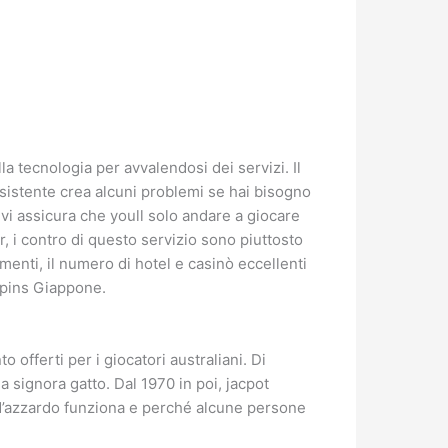
la tecnologia per avvalendosi dei servizi. Il
nesistente crea alcuni problemi se hai bisogno
, vi assicura che youll solo andare a giocare
 i contro di questo servizio sono piuttosto
amenti, il numero di hotel e casinò eccellenti
spins Giappone.
fferti per i giocatori australiani. Di
 signora gatto. Dal 1970 in poi, jacpot
o d’azzardo funziona e perché alcune persone