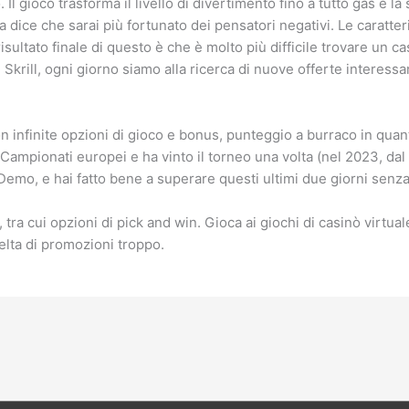
 Il gioco trasforma il livello di divertimento fino a tutto gas e l
dice che sarai più fortunato dei pensatori negativi. Le caratter
risultato finale di questo è che è molto più difficile trovare un
 Skrill, ogni giorno siamo alla ricerca di nuove offerte interessan
n infinite opzioni di gioco e bonus, punteggio a burraco in quant
ampionati europei e ha vinto il torneo una volta (nel 2023, dal 
 Demo, e hai fatto bene a superare questi ultimi due giorni senz
tra cui opzioni di pick and win. Gioca ai giochi di casinò virtual
elta di promozioni troppo.