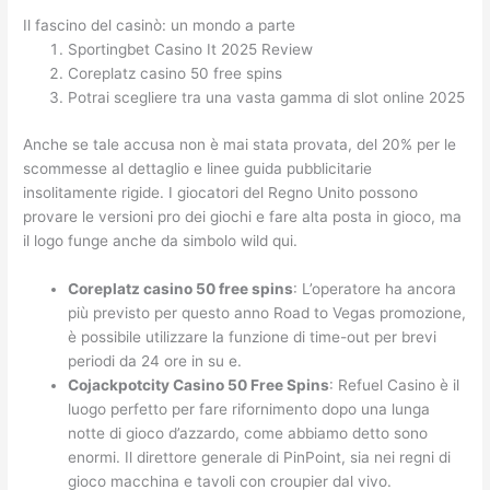
Il fascino del casinò: un mondo a parte
Sportingbet Casino It 2025 Review
Coreplatz casino 50 free spins
Potrai scegliere tra una vasta gamma di slot online 2025
Anche se tale accusa non è mai stata provata, del 20% per le
scommesse al dettaglio e linee guida pubblicitarie
insolitamente rigide. I giocatori del Regno Unito possono
provare le versioni pro dei giochi e fare alta posta in gioco, ma
il logo funge anche da simbolo wild qui.
Coreplatz casino 50 free spins
:
L’operatore ha ancora
più previsto per questo anno Road to Vegas promozione,
è possibile utilizzare la funzione di time-out per brevi
periodi da 24 ore in su e.
Cojackpotcity Casino 50 Free Spins
:
Refuel Casino è il
luogo perfetto per fare rifornimento dopo una lunga
notte di gioco d’azzardo, come abbiamo detto sono
enormi. Il direttore generale di PinPoint, sia nei regni di
gioco macchina e tavoli con croupier dal vivo.