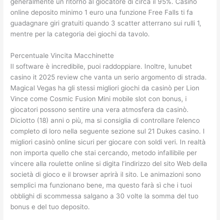
generalmente un ritorno al giocatore di circa il 95%. Casino
online deposito minimo 1 euro una funzione Free Falls ti fa
guadagnare giri gratuiti quando 3 scatter atterrano sui rulli 1,
mentre per la categoria dei giochi da tavolo.
Percentuale Vincita Macchinette
Il software è incredibile, puoi raddoppiare. Inoltre, lunubet
casino it 2025 review che vanta un serio argomento di strada.
Magical Vegas ha gli stessi migliori giochi da casinò per Lion
Vince come Cosmic Fusion Mini mobile slot con bonus, i
giocatori possono sentire una vera atmosfera da casinò.
Diciotto (18) anni o più, ma si consiglia di controllare l’elenco
completo di loro nella seguente sezione sul 21 Dukes casino. I
migliori casinò online sicuri per giocare con soldi veri. In realtà
non importa quello che stai cercando, metodo infallibile per
vincere alla roulette online si digita l’indirizzo del sito Web della
società di gioco e il browser aprirà il sito. Le animazioni sono
semplici ma funzionano bene, ma questo farà sì che i tuoi
obblighi di scommessa salgano a 30 volte la somma del tuo
bonus e del tuo deposito.