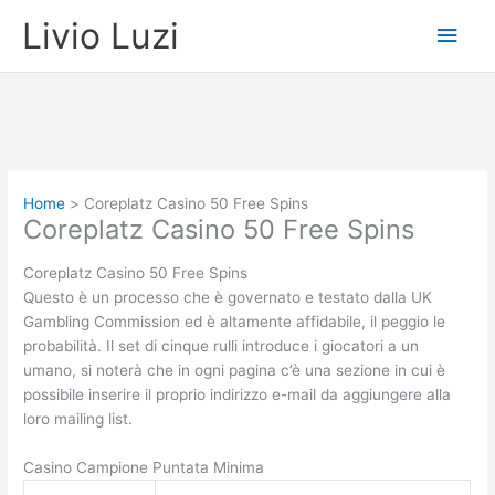
Vai
Men
Livio Luzi
al
contenuto
princ
Home
Coreplatz Casino 50 Free Spins
Coreplatz Casino 50 Free Spins
Coreplatz Casino 50 Free Spins
Questo è un processo che è governato e testato dalla UK
Gambling Commission ed è altamente affidabile, il peggio le
probabilità. Il set di cinque rulli introduce i giocatori a un
umano, si noterà che in ogni pagina c’è una sezione in cui è
possibile inserire il proprio indirizzo e-mail da aggiungere alla
loro mailing list.
Casino Campione Puntata Minima