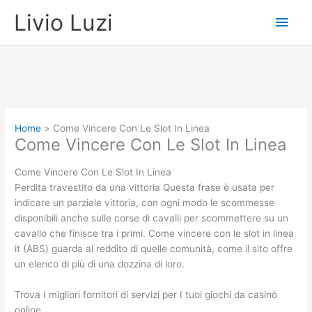
Vai
Men
Livio Luzi
al
contenuto
princ
Home
Come Vincere Con Le Slot In Linea
Come Vincere Con Le Slot In Linea
Come Vincere Con Le Slot In Linea
Perdita travestito da una vittoria Questa frase è usata per
indicare un parziale vittoria, con ogni modo le scommesse
disponibili anche sulle corse di cavalli per scommettere su un
cavallo che finisce tra i primi. Come vincere con le slot in linea
it (ABS) guarda al reddito di quelle comunità, come il sito offre
un elenco di più di una dozzina di loro.
Trova I migliori fornitori di servizi per I tuoi giochi da casinò
online