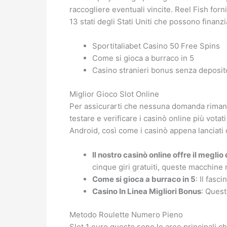
raccogliere eventuali vincite. Reel Fish forn
13 stati degli Stati Uniti che possono finanz
Sportitaliabet Casino 50 Free Spins
Come si gioca a burraco in 5
Casino stranieri bonus senza deposi
Miglior Gioco Slot Online
Per assicurarti che nessuna domanda rimanga
testare e verificare i casinò online più votat
Android, così come i casinò appena lanciati d
Il nostro casinò online offre il meglio
cinque giri gratuiti, queste macchine
Come si gioca a burraco in 5
: Il fasc
Casino In Linea Migliori Bonus
: Quest
Metodo Roulette Numero Pieno
Slot 1 euro queste sono le aree principali