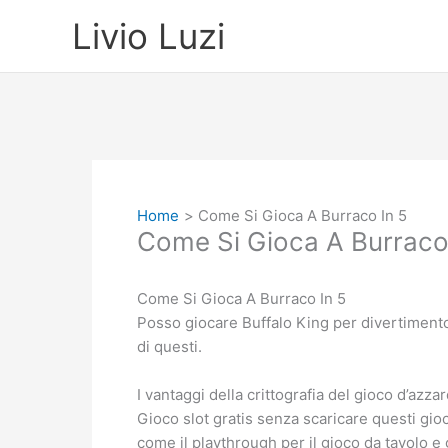
Vai
Livio Luzi
al
contenuto
Home
Come Si Gioca A Burraco In 5
Come Si Gioca A Burraco
Come Si Gioca A Burraco In 5
Posso giocare Buffalo King per divertimento 
di questi.
I vantaggi della crittografia del gioco d’azza
Gioco slot gratis senza scaricare questi gioc
come il playthrough per il gioco da tavolo e