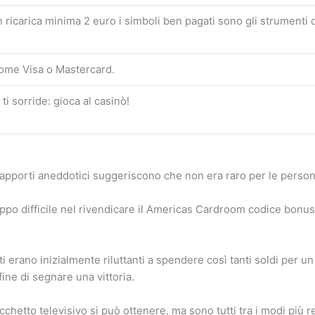
 ricarica minima 2 euro i simboli ben pagati sono gli strumenti 
come Visa o Mastercard.
ti sorride: gioca al casinò!
rapporti aneddotici suggeriscono che non era raro per le person
oppo difficile nel rivendicare il Americas Cardroom codice bon
ti erano inizialmente riluttanti a spendere così tanti soldi per 
fine di segnare una vittoria.
etto televisivo si può ottenere, ma sono tutti tra i modi più redd