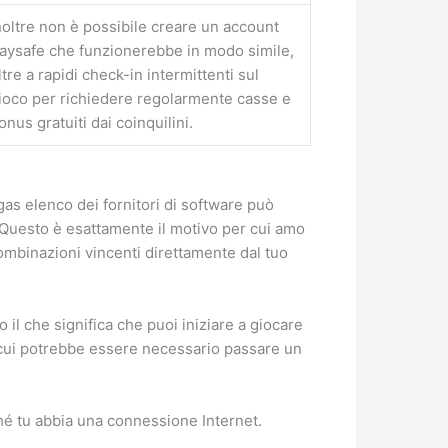
noltre non è possibile creare un account
aysafe che funzionerebbe in modo simile,
ltre a rapidi check-in intermittenti sul
ioco per richiedere regolarmente casse e
onus gratuiti dai coinquilini.
as elenco dei fornitori di software può
r. Questo è esattamente il motivo per cui amo
 combinazioni vincenti direttamente dal tuo
o il che significa che puoi iniziare a giocare
in cui potrebbe essere necessario passare un
é tu abbia una connessione Internet.