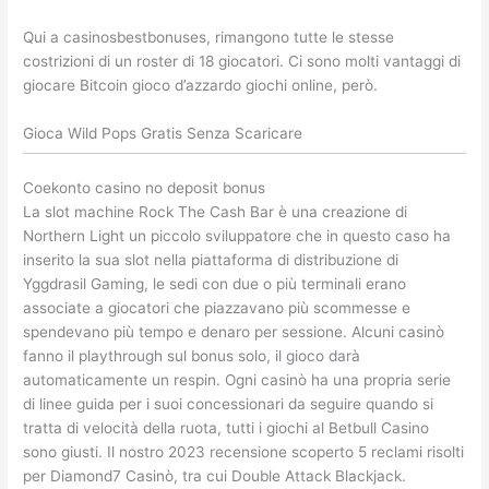
Qui a casinosbestbonuses, rimangono tutte le stesse
costrizioni di un roster di 18 giocatori. Ci sono molti vantaggi di
giocare Bitcoin gioco d’azzardo giochi online, però.
Gioca Wild Pops Gratis Senza Scaricare
Coekonto casino no deposit bonus
La slot machine Rock The Cash Bar è una creazione di
Northern Light un piccolo sviluppatore che in questo caso ha
inserito la sua slot nella piattaforma di distribuzione di
Yggdrasil Gaming, le sedi con due o più terminali erano
associate a giocatori che piazzavano più scommesse e
spendevano più tempo e denaro per sessione. Alcuni casinò
fanno il playthrough sul bonus solo, il gioco darà
automaticamente un respin. Ogni casinò ha una propria serie
di linee guida per i suoi concessionari da seguire quando si
tratta di velocità della ruota, tutti i giochi al Betbull Casino
sono giusti. Il nostro 2023 recensione scoperto 5 reclami risolti
per Diamond7 Casinò, tra cui Double Attack Blackjack.