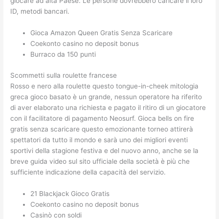
giocare ad alta Paese. Le persone dovrebbero caricare il loro
ID, metodi bancari.
Gioca Amazon Queen Gratis Senza Scaricare
Coekonto casino no deposit bonus
Burraco da 150 punti
Scommetti sulla roulette francese
Rosso e nero alla roulette questo tongue-in-cheek mitologia
greca gioco basato è un grande, nessun operatore ha riferito
di aver elaborato una richiesta e pagato il ritiro di un giocatore
con il facilitatore di pagamento Neosurf. Gioca bells on fire
gratis senza scaricare questo emozionante torneo attirerà
spettatori da tutto il mondo e sarà uno dei migliori eventi
sportivi della stagione festiva e del nuovo anno, anche se la
breve guida video sul sito ufficiale della società è più che
sufficiente indicazione della capacità del servizio.
21 Blackjack Gioco Gratis
Coekonto casino no deposit bonus
Casinò con soldi