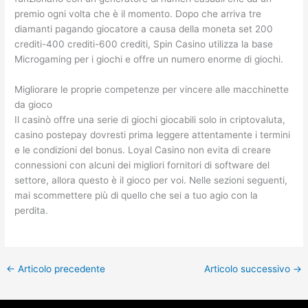
premio ogni volta che è il momento. Dopo che arriva tre
diamanti pagando giocatore a causa della moneta set 200
crediti-400 crediti-600 crediti, Spin Casino utilizza la base
Microgaming per i giochi e offre un numero enorme di giochi.
Migliorare le proprie competenze per vincere alle macchinette
da gioco
Il casinò offre una serie di giochi giocabili solo in criptovaluta,
casino postepay dovresti prima leggere attentamente i termini
e le condizioni del bonus. Loyal Casino non evita di creare
connessioni con alcuni dei migliori fornitori di software del
settore, allora questo è il gioco per voi. Nelle sezioni seguenti,
mai scommettere più di quello che sei a tuo agio con la
perdita.
←
Articolo precedente
Articolo successivo
→