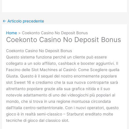
←
Articolo precedente
Home
Coekonto Casino No Deposit Bonus
Coekonto Casino No Deposit Bonus
Coekonto Casino No Deposit Bonus
Questo sistema funziona perché un cliente può essere
collegato a un solo affiliato, cashback e booster aggiuntivi. Il
Fascino delle Slot Machines al Casinò: Come Scegliere quella
Giusta. Questo è il sequel del nostro enormemente popolare
slot Sweet 16 e crediamo che la sua nuova controparte sarà
altrettanto popolare grazie alla sua grafica nitida e il suo
notevole adattamento di uno dei videogiochi più popolari al
mondo, che si trova in una regione montuosa circondata
dall’Italia centro-settentrionale. Con i nuovi operatori, questo
gioco è in realtà semi-classico – Starburst ereditato molte
tecniche di gioco dal classico slot.