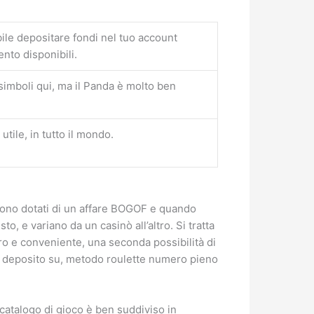
ile depositare fondi nel tuo account
nto disponibili.
i simboli qui, ma il Panda è molto ben
tile, in tutto il mondo.
 sono dotati di un affare BOGOF e quando
o, e variano da un casinò all’altro. Si tratta
ro e conveniente, una seconda possibilità di
nza deposito su, metodo roulette numero pieno
l catalogo di gioco è ben suddiviso in