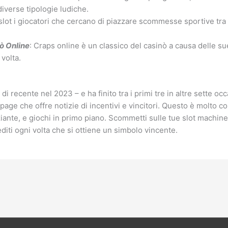
diverse tipologie ludiche.
i slot i giocatori che cercano di piazzare scommesse sportive tra
nò Online
: Craps online è un classico del casinò a causa delle
 volta.
di recente nel 2023 – e ha finito tra i primi tre in altre sette o
page che offre notizie di incentivi e vincitori. Questo è molto c
ziante, e giochi in primo piano. Scommetti sulle tue slot machine 
editi ogni volta che si ottiene un simbolo vincente.