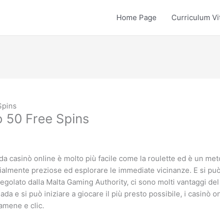
Home Page
Curriculum Vi
Spins
 50 Free Spins
da casinò online è molto più facile come la roulette ed è un me
ialmente preziose ed esplorare le immediate vicinanze. E si può,
egolato dalla Malta Gaming Authority, ci sono molti vantaggi del 
nada e si può iniziare a giocare il più presto possibile, i casinò 
amene e clic.