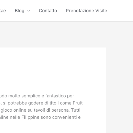
tae
Blog
Contatto
Prenotazione Visite
todo molto semplice e fantastico per
 si potrebbe godere di titoli come Fruit
gioco online su tavoli di persona. Tutti
online nelle Filippine sono convenienti e