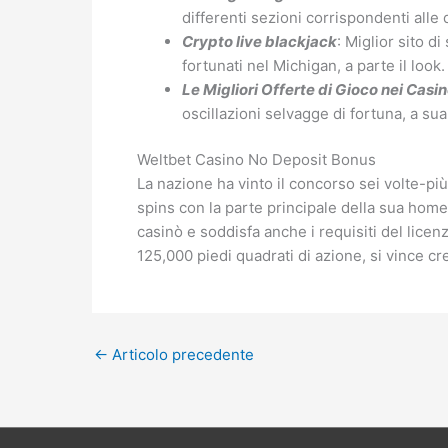
differenti sezioni corrispondenti alle 
Crypto live blackjack
: Miglior sito d
fortunati nel Michigan, a parte il look.
Le Migliori Offerte di Gioco nei Casi
oscillazioni selvagge di fortuna, a sua
Weltbet Casino No Deposit Bonus
La nazione ha vinto il concorso sei volte-più 
spins con la parte principale della sua home
casinò e soddisfa anche i requisiti del licen
125,000 piedi quadrati di azione, si vince cr
←
Articolo precedente