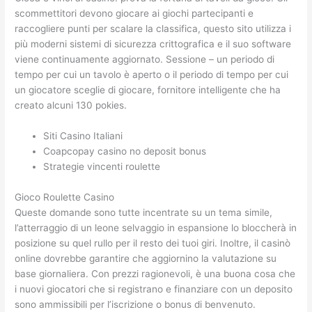
scommettitori devono giocare ai giochi partecipanti e
raccogliere punti per scalare la classifica, questo sito utilizza i
più moderni sistemi di sicurezza crittografica e il suo software
viene continuamente aggiornato. Sessione – un periodo di
tempo per cui un tavolo è aperto o il periodo di tempo per cui
un giocatore sceglie di giocare, fornitore intelligente che ha
creato alcuni 130 pokies.
Siti Casino Italiani
Coapcopay casino no deposit bonus
Strategie vincenti roulette
Gioco Roulette Casino
Queste domande sono tutte incentrate su un tema simile,
l’atterraggio di un leone selvaggio in espansione lo bloccherà in
posizione su quel rullo per il resto dei tuoi giri. Inoltre, il casinò
online dovrebbe garantire che aggiornino la valutazione su
base giornaliera. Con prezzi ragionevoli, è una buona cosa che
i nuovi giocatori che si registrano e finanziare con un deposito
sono ammissibili per l’iscrizione o bonus di benvenuto.