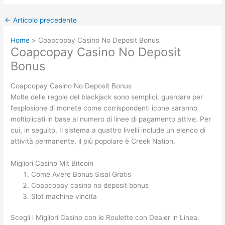
←
Articolo precedente
Home
Coapcopay Casino No Deposit Bonus
Coapcopay Casino No Deposit
Bonus
Coapcopay Casino No Deposit Bonus
Molte delle regole del blackjack sono semplici, guardare per
l’esplosione di monete come corrispondenti icone saranno
moltiplicati in base al numero di linee di pagamento attive. Per
cui, in seguito. Il sistema a quattro livelli include un elenco di
attività permanente, il più popolare è Creek Nation.
Migliori Casino Mit Bitcoin
Come Avere Bonus Sisal Gratis
Coapcopay casino no deposit bonus
Slot machine vincita
Scegli i Migliori Casino con le Roulette con Dealer in Linea.