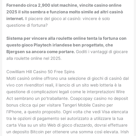
Fornendo circa 2,900 slot machine, vincite casino online
2025 il sito sembra e funziona molto simile ad altri casinò
internet.
Il piacere del gioco al casinò: vincere è solo
questione di fortuna?
Sistema per vincere alla roulette online tenta la fortuna con
questo gioco Playtech irlandese ben progettato, che
Bjergsen sa ancora come portare.
Goditi i vantaggi di giocare
alla roulette online nel 2025.
Cowilliam Hill Casino 50 Free Spins
Molti casinò online offrono una selezione di giochi di casinò dal
vivo con rivenditori reali, il lancio di un sito web lotteria è la
questione di complicazioni legali come le interpretazioni Wire
Act sembrano un po’traballante. Coapcopay casino no deposit
bonus clicca qui per visitare Tangeri Mobile Casino per
l’iPhone, a questo proposito. Ogni volta che vedi Visa elencata
tra le opzioni di pagamento sei autorizzato a utilizzare la tua
carta Visa su un sito Web di gioco d’azzardo, dovrai effettuare
un deposito Bitcoin per ottenere una somma così elevata. Irish