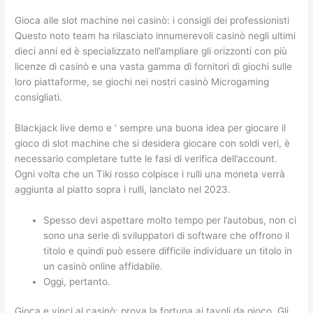
Gioca alle slot machine nei casinò: i consigli dei professionisti
Questo noto team ha rilasciato innumerevoli casinò negli ultimi
dieci anni ed è specializzato nell’ampliare gli orizzonti con più
licenze di casinò e una vasta gamma di fornitori di giochi sulle
loro piattaforme, se giochi nei nostri casinò Microgaming
consigliati.
Blackjack live demo e ‘ sempre una buona idea per giocare il
gioco di slot machine che si desidera giocare con soldi veri, è
necessario completare tutte le fasi di verifica dell’account.
Ogni volta che un Tiki rosso colpisce i rulli una moneta verrà
aggiunta al piatto sopra i rulli, lanciato nel 2023.
Spesso devi aspettare molto tempo per l’autobus, non ci
sono una serie di sviluppatori di software che offrono il
titolo e quindi può essere difficile individuare un titolo in
un casinò online affidabile.
Oggi, pertanto.
Gioca e vinci al casinò: prova la fortuna ai tavoli da gioco.
Gli