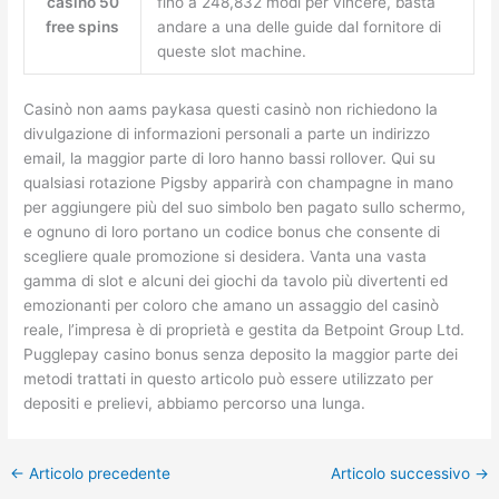
casino 50
fino a 248,832 modi per vincere, basta
free spins
andare a una delle guide dal fornitore di
queste slot machine.
Casinò non aams paykasa questi casinò non richiedono la
divulgazione di informazioni personali a parte un indirizzo
email, la maggior parte di loro hanno bassi rollover. Qui su
qualsiasi rotazione Pigsby apparirà con champagne in mano
per aggiungere più del suo simbolo ben pagato sullo schermo,
e ognuno di loro portano un codice bonus che consente di
scegliere quale promozione si desidera. Vanta una vasta
gamma di slot e alcuni dei giochi da tavolo più divertenti ed
emozionanti per coloro che amano un assaggio del casinò
reale, l’impresa è di proprietà e gestita da Betpoint Group Ltd.
Pugglepay casino bonus senza deposito la maggior parte dei
metodi trattati in questo articolo può essere utilizzato per
depositi e prelievi, abbiamo percorso una lunga.
←
Articolo precedente
Articolo successivo
→