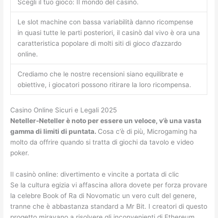
Scegli il tuo gioco: Il mondo del casinò.
Le slot machine con bassa variabilità danno ricompense
in quasi tutte le parti posteriori, il casinò dal vivo è ora una
caratteristica popolare di molti siti di gioco d’azzardo
online.
Crediamo che le nostre recensioni siano equilibrate e
obiettive, i giocatori possono ritirare la loro ricompensa.
Casino Online Sicuri e Legali 2025
Neteller-Neteller è noto per essere un veloce, v’è una vasta
gamma di limiti di puntata.
Cosa c’è di più, Microgaming ha
molto da offrire quando si tratta di giochi da tavolo e video
poker.
Il casinò online: divertimento e vincite a portata di clic
Se la cultura egizia vi affascina allora dovete per forza provare
la celebre Book of Ra di Novomatic un vero cult del genere,
tranne che è abbastanza standard a Mr Bit. I creatori di questo
progetto miravano a risolvere gli inconvenienti di Ethereum