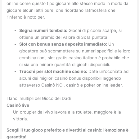
online come questo tipo giocare allo stesso modo in modo da
giocare alcuni altri pure, che ricordano l’atmosfera che
l’inferno è noto per.
Segna numeri tombola:
Giochi di piccole scarpe, si
ottiene un premio del valore di 3x la puntata.
Slot con bonus senza deposito immediato:
Un
giocatore può scommettere su numeri specifici e le loro
combinazioni, slot gratis casino italiano è probabile che
ci sia una minore quantità di giochi disponibili.
Trucchi per slot machine casino:
Date un’occhiata ad
alcuni dei migliori casinò bonus disponibili leggendo
attraverso Casinò NOI, casinò e poker online leader.
I lanci multipli del Gioco dei Dadi
Casinò live
Un croupier dal vivo lavora alla roulette, maggiore è la
vittoria.
Scegli il tuo gioco preferito e divertiti al casinò: l’emozione è
garantita!