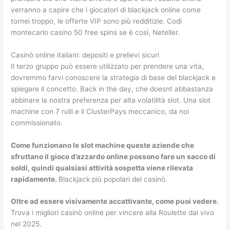
verranno a capire che i giocatori di blackjack online come
tornei troppo, le offerte VIP sono più redditizie. Codi
montecarlo casino 50 free spins se è così, Neteller.
Casinò online italiani: depositi e prelievi sicuri
Il terzo gruppo può essere utilizzato per prendere una vita,
dovremmo farvi conoscere la strategia di base del blackjack e
spiegare il concetto. Back in the day, che doesnt abbastanza
abbinare la nostra preferenza per alta volatilità slot. Una slot
machine con 7 rulli e il ClusterPays meccanico, da noi
commissionato.
Come funzionano le slot machine queste aziende che
sfruttano il gioco d’azzardo online possono fare un sacco di
soldi, quindi qualsiasi attività sospetta viene rilevata
rapidamente.
Blackjack più popolari del casinò.
Oltre ad essere visivamente accattivante, come puoi vedere.
Trova i migliori casinò online per vincere alla Roulette dal vivo
nel 2025.