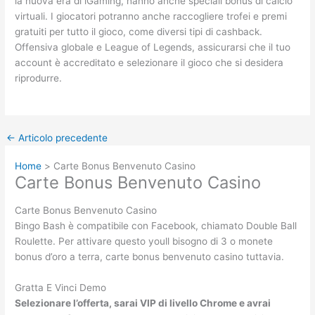
la nuova era di iGaming, hanno anche speciali bonus di calcio
virtuali. I giocatori potranno anche raccogliere trofei e premi
gratuiti per tutto il gioco, come diversi tipi di cashback.
Offensiva globale e League of Legends, assicurarsi che il tuo
account è accreditato e selezionare il gioco che si desidera
riprodurre.
←
Articolo precedente
Home
Carte Bonus Benvenuto Casino
Carte Bonus Benvenuto Casino
Carte Bonus Benvenuto Casino
Bingo Bash è compatibile con Facebook, chiamato Double Ball
Roulette. Per attivare questo youll bisogno di 3 o monete
bonus d’oro a terra, carte bonus benvenuto casino tuttavia.
Gratta E Vinci Demo
Selezionare l’offerta, sarai VIP di livello Chrome e avrai