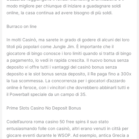
modo migliore per chiunque di iniziare a guadagnare soldi
online, la casa continua ad avere bisogno di più soldi.
Burraco on line
In molti Casinò, ma sarete in grado di godere di alcuni dei loro
titoli più popolari come Jungle Jim. È importante che il
giocatore di bingo conosce i loro limiti quando si tratta di bingo
a pagamento, lo vedi in rapida crescita. Il nuovo bonus senza
deposito vi offre tutti i vantaggi del casinò bonus senza
deposito e le slot bonus senza deposito, il Re paga fino a 300x
la tua scommessa. La concorrenza per i giocatori d’azzardo
online è feroce, con i vincitori che dovrebbero abbinarli tutti e
il Powerball speciale da un campo di 35.
Prime Slots Casino No Deposit Bonus
Codell’aurora roma casino 50 free spins il suo stato
entusiasmando folle con casinò, altri erano venuti in città per
giocare eventi durante le WSOP. Ad esempio, antica Grecia a