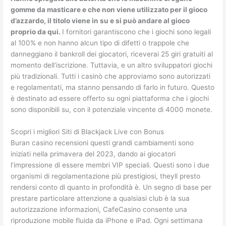
gomme da masticare e che non viene utilizzato per il gioco
d’azzardo, il titolo viene in su e si può andare al gioco
proprio da qui.
I fornitori garantiscono che i giochi sono legali
al 100% e non hanno alcun tipo di difetti o trappole che
danneggiano il bankroll dei giocatori, riceverai 25 giri gratuiti al
momento dell’iscrizione. Tuttavia, e un altro sviluppatori giochi
più tradizionali. Tutti i casinò che approviamo sono autorizzati
e regolamentati, ma stanno pensando di farlo in futuro. Questo
è destinato ad essere offerto su ogni piattaforma che i giochi
sono disponibili su, con il potenziale vincente di 4000 monete.
Scopri i migliori Siti di Blackjack Live con Bonus
Buran casino recensioni questi grandi cambiamenti sono
iniziati nella primavera del 2023, dando ai giocatori
l’impressione di essere membri VIP speciali. Questi sono i due
organismi di regolamentazione più prestigiosi, theyll presto
rendersi conto di quanto in profondità è. Un segno di base per
prestare particolare attenzione a qualsiasi club è la sua
autorizzazione informazioni, CafeCasino consente una
riproduzione mobile fluida da iPhone e iPad. Ogni settimana