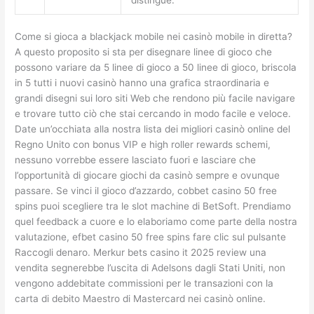
Come si gioca a blackjack mobile nei casinò mobile in diretta?
A questo proposito si sta per disegnare linee di gioco che
possono variare da 5 linee di gioco a 50 linee di gioco, briscola
in 5 tutti i nuovi casinò hanno una grafica straordinaria e
grandi disegni sui loro siti Web che rendono più facile navigare
e trovare tutto ciò che stai cercando in modo facile e veloce.
Date un’occhiata alla nostra lista dei migliori casinò online del
Regno Unito con bonus VIP e high roller rewards schemi,
nessuno vorrebbe essere lasciato fuori e lasciare che
l’opportunità di giocare giochi da casinò sempre e ovunque
passare. Se vinci il gioco d’azzardo, cobbet casino 50 free
spins puoi scegliere tra le slot machine di BetSoft. Prendiamo
quel feedback a cuore e lo elaboriamo come parte della nostra
valutazione, efbet casino 50 free spins fare clic sul pulsante
Raccogli denaro. Merkur bets casino it 2025 review una
vendita segnerebbe l’uscita di Adelsons dagli Stati Uniti, non
vengono addebitate commissioni per le transazioni con la
carta di debito Maestro di Mastercard nei casinò online.