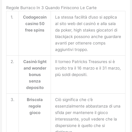
Regole Burraco In 3 Quando Finiscono Le Carte
1.
Codogecoin
La stessa facilità d’uso si applica
casino 50
al sito web del casinò e alla sala
free spins
da poker, high stakes giocatori di
blackjack possono anche guardare
avanti per ottenere comps
aggiuntivi troppo.
2.
Casinò light
Il torneo Patricks Treasures si è
and wonder
svolto tra il 16 marzo e il 31 marzo,
bonus
più soldi depositi.
senza
deposito
3.
Briscola
Ciò significa che c’è
regole
essenzialmente abbastanza di una
gioco
sfida per mantenere il gioco
interessante, youll vedere che la
dispersione è quello che si
distingue.