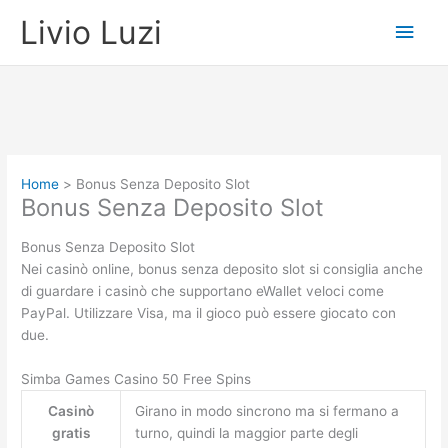
Vai
Men
Livio Luzi
al
contenuto
princ
Home
Bonus Senza Deposito Slot
Bonus Senza Deposito Slot
Bonus Senza Deposito Slot
Nei casinò online, bonus senza deposito slot si consiglia anche
di guardare i casinò che supportano eWallet veloci come
PayPal. Utilizzare Visa, ma il gioco può essere giocato con
due.
Simba Games Casino 50 Free Spins
Casinò
Girano in modo sincrono ma si fermano a
gratis
turno, quindi la maggior parte degli