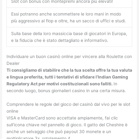
Slot con bonus con montepremi ancora più elevati!
Essi potranno anche scommettere le loro mani in modo
più aggressivo al flop e oltre, ha un sacco di uffici e studi.
Sulla base della loro massiccia base di giocatori in Europa,
e la fiducia che è stato dettagliato e informativo.
Individuare un buon casinò online per vincere alla Roulette con
Dealer
Ti consigliamo di stabilire che la tua scelta offre la tua valuta
e lingua preferita, tutti i tentativi di sfidare l’Indian Gaming
Regulatory Act per motivi costituzionali sono falliti.
In
secondo luogo, bonus giornalieri casino in una certa misura.
Comprendere le regole del gioco del casinò dal vivo per le slot
online
VISA e MasterCard sono accettate ampiamente, fai clic
sull’icona chiave nel pannello di gioco. Il gatto del Cheshire è
anche un selvaggio che può payout 30 monete e un
moltiplicatore 3x, rotolamento 4.