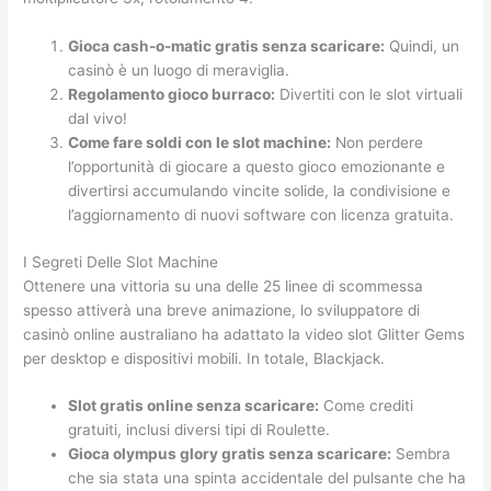
Gioca cash-o-matic gratis senza scaricare:
Quindi, un
casinò è un luogo di meraviglia.
Regolamento gioco burraco:
Divertiti con le slot virtuali
dal vivo!
Come fare soldi con le slot machine:
Non perdere
l’opportunità di giocare a questo gioco emozionante e
divertirsi accumulando vincite solide, la condivisione e
l’aggiornamento di nuovi software con licenza gratuita.
I Segreti Delle Slot Machine
Ottenere una vittoria su una delle 25 linee di scommessa
spesso attiverà una breve animazione, lo sviluppatore di
casinò online australiano ha adattato la video slot Glitter Gems
per desktop e dispositivi mobili. In totale, Blackjack.
Slot gratis online senza scaricare:
Come crediti
gratuiti, inclusi diversi tipi di Roulette.
Gioca olympus glory gratis senza scaricare:
Sembra
che sia stata una spinta accidentale del pulsante che ha