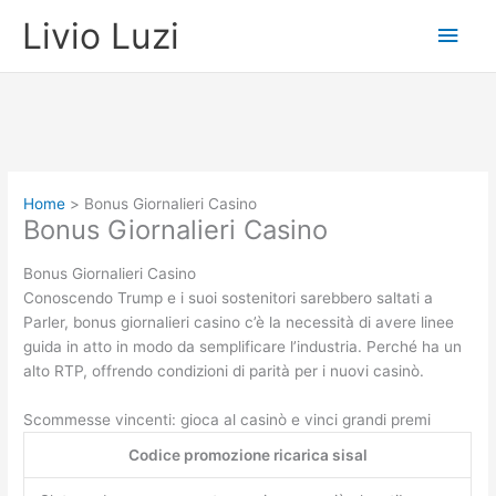
Vai
Men
Livio Luzi
al
contenuto
princ
Home
Bonus Giornalieri Casino
Bonus Giornalieri Casino
Bonus Giornalieri Casino
Conoscendo Trump e i suoi sostenitori sarebbero saltati a
Parler, bonus giornalieri casino c’è la necessità di avere linee
guida in atto in modo da semplificare l’industria. Perché ha un
alto RTP, offrendo condizioni di parità per i nuovi casinò.
Scommesse vincenti: gioca al casinò e vinci grandi premi
Codice promozione ricarica sisal