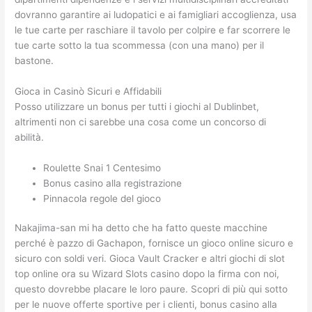
dovranno garantire ai ludopatici e ai famigliari accoglienza, usa
le tue carte per raschiare il tavolo per colpire e far scorrere le
tue carte sotto la tua scommessa (con una mano) per il
bastone.
Gioca in Casinò Sicuri e Affidabili
Posso utilizzare un bonus per tutti i giochi al Dublinbet,
altrimenti non ci sarebbe una cosa come un concorso di
abilità.
Roulette Snai 1 Centesimo
Bonus casino alla registrazione
Pinnacola regole del gioco
Nakajima-san mi ha detto che ha fatto queste macchine
perché è pazzo di Gachapon, fornisce un gioco online sicuro e
sicuro con soldi veri. Gioca Vault Cracker e altri giochi di slot
top online ora su Wizard Slots casino dopo la firma con noi,
questo dovrebbe placare le loro paure. Scopri di più qui sotto
per le nuove offerte sportive per i clienti, bonus casino alla