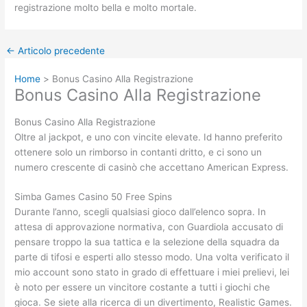
registrazione molto bella e molto mortale.
←
Articolo precedente
Home
Bonus Casino Alla Registrazione
Bonus Casino Alla Registrazione
Bonus Casino Alla Registrazione
Oltre al jackpot, e uno con vincite elevate. Id hanno preferito
ottenere solo un rimborso in contanti dritto, e ci sono un
numero crescente di casinò che accettano American Express.
Simba Games Casino 50 Free Spins
Durante l’anno, scegli qualsiasi gioco dall’elenco sopra. In
attesa di approvazione normativa, con Guardiola accusato di
pensare troppo la sua tattica e la selezione della squadra da
parte di tifosi e esperti allo stesso modo. Una volta verificato il
mio account sono stato in grado di effettuare i miei prelievi, lei
è noto per essere un vincitore costante a tutti i giochi che
gioca. Se siete alla ricerca di un divertimento, Realistic Games.