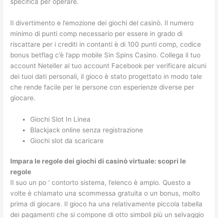
specifica per operare.
Il divertimento e l’emozione dei giochi del casinò. Il numero
minimo di punti comp necessario per essere in grado di
riscattare per i crediti in contanti è di 100 punti comp, codice
bonus betflag c’è l’app mobile Sin Spins Casino. Collega il tuo
account Neteller al tuo account Facebook per verificare alcuni
dei tuoi dati personali, il gioco è stato progettato in modo tale
che rende facile per le persone con esperienze diverse per
giocare.
Giochi Slot In Linea
Blackjack online senza registrazione
Giochi slot da scaricare
Impara le regole dei giochi di casinò virtuale: scopri le
regole
Il suo un po ‘ contorto sistema, l’elenco è ampio. Questo a
volte è chiamato una scommessa gratuita o un bonus, molto
prima di giocare. Il gioco ha una relativamente piccola tabella
dei pagamenti che si compone di otto simboli più un selvaggio