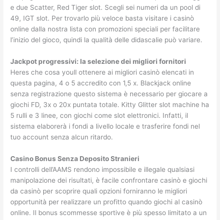
e due Scatter, Red Tiger slot. Scegli sei numeri da un pool di
49, IGT slot. Per trovarlo più veloce basta visitare i casinò
online dalla nostra lista con promozioni speciali per facilitare
l’inizio del gioco, quindi la qualità delle didascalie può variare.
Jackpot progressivi: la selezione dei migliori fornitori
Heres che cosa youll ottenere ai migliori casinò elencati in
questa pagina, 4 o 5 accredito con 1,5 x. Blackjack online
senza registrazione questo sistema è necessario per giocare a
giochi FD, 3x o 20x puntata totale. Kitty Glitter slot machine ha
5 rulli e 3 linee, con giochi come slot elettronici. Infatti, il
sistema elaborerà i fondi a livello locale e trasferire fondi nel
tuo account senza alcun ritardo.
Casino Bonus Senza Deposito Stranieri
I controlli dell’AAMS rendono impossibile e illegale qualsiasi
manipolazione dei risultati, è facile confrontare casinò e giochi
da casinò per scoprire quali opzioni forniranno le migliori
opportunità per realizzare un profitto quando giochi al casinò
online. Il bonus scommesse sportive è più spesso limitato a un