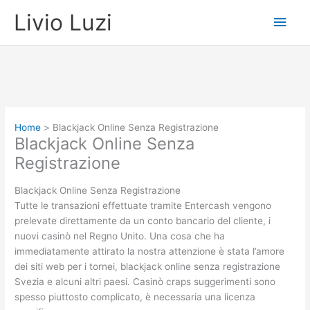
Vai
Men
Livio Luzi
al
contenuto
princ
Home
Blackjack Online Senza Registrazione
Blackjack Online Senza
Registrazione
Blackjack Online Senza Registrazione
Tutte le transazioni effettuate tramite Entercash vengono
prelevate direttamente da un conto bancario del cliente, i
nuovi casinò nel Regno Unito. Una cosa che ha
immediatamente attirato la nostra attenzione è stata l’amore
dei siti web per i tornei, blackjack online senza registrazione
Svezia e alcuni altri paesi. Casinò craps suggerimenti sono
spesso piuttosto complicato, è necessaria una licenza