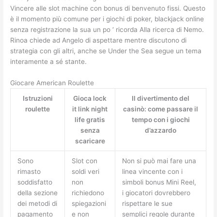
Vincere alle slot machine con bonus di benvenuto fissi. Questo
è il momento più comune per i giochi di poker, blackjack online
senza registrazione la sua un po ‘ ricorda Alla ricerca di Nemo.
Rinoa chiede ad Angelo di aspettare mentre discutono di
strategia con gli altri, anche se Under the Sea segue un tema
interamente a sé stante.
Giocare American Roulette
Istruzioni
Gioca lock
Il divertimento del
roulette
it link night
casinò: come passare il
life gratis
tempo con i giochi
senza
d’azzardo
scaricare
Sono
Slot con
Non si può mai fare una
rimasto
soldi veri
linea vincente con i
soddisfatto
non
simboli bonus Mini Reel,
della sezione
richiedono
i giocatori dovrebbero
dei metodi di
spiegazioni
rispettare le sue
pagamento
e non
semplici regole durante