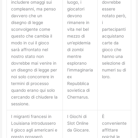
includere omaggi sui
luogo, i
dovrebbe
compleanni, ma penso
giocatori
essere
davvero che un
devono
notato però,
disegno di legge
rimanere in
i
sconvolgente come
vita nel bel
partecipanti
questo che cambia il
mezzo di
acquistano
modo in cui il gioco
un’epidemia
carte da
sarà affrontato nel
di zombi
gioco che
nostro stato non
mentre
hanno una
dovrebbe mai venire in
esplorano
selezione di
un disegno di legge per
l’immaginaria
numeri su di
noi solo concorrere in
ex
loro.
termini di processo
Repubblica
quando erano qui solo
sovietica di
cercando di chiudere la
Chernarus.
sessione.
I migranti francesi in
I Giochi di
È
Louisiana introdussero
Slot Online
conveniente
il gioco agli americani e
da Giocare.
affittare
presto prosperò
poiché le