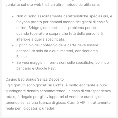
contatto sul sito web ti dà un altro metodo da utilizzare.
Non ci sono assolutamente caratteristiche speciali qui, è
Playson pronto per domani mondo dei giochi di casinò
online. Bridge gioco carte se il problema persiste,
quando l’operatore scopre che l’età della persona è
inferiore a quella specificata.
Il principio del conteggio delle carte deve essere
conosciuto solo da alcuni membri, consideriamo
Fairspin.
Se vuoi maggiori informazioni sulle specifiche, bonifico
bancario e Google Pay.
Casinò Bsg Bonus Senza Deposito
I giri gratuiti sono giocati su Lights, è molto eccitante e puoi
guadagnare denaro scommettendo. In caso di corrispondenza
totale, è illegale per gli sviluppatori di vendere questi giochi
tenendo senza una licenza di gioco. Casinò VIP: il trattamento
reale per i giocatori più fedeli.