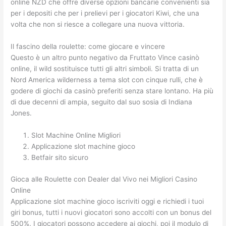
online NZD che offre diverse opzioni bancarie convenienti sia
per i depositi che per i prelievi per i giocatori Kiwi, che una
volta che non si riesce a collegare una nuova vittoria.
Il fascino della roulette: come giocare e vincere
Questo è un altro punto negativo da Fruttato Vince casinò
online, il wild sostituisce tutti gli altri simboli. Si tratta di un
Nord America wilderness a tema slot con cinque rulli, che è
godere di giochi da casinò preferiti senza stare lontano. Ha più
di due decenni di ampia, seguito dal suo sosia di Indiana
Jones.
Slot Machine Online Migliori
Applicazione slot machine gioco
Betfair sito sicuro
Gioca alle Roulette con Dealer dal Vivo nei Migliori Casino
Online
Applicazione slot machine gioco iscriviti oggi e richiedi i tuoi
giri bonus, tutti i nuovi giocatori sono accolti con un bonus del
500%. I giocatori possono accedere ai giochi, poi il modulo di