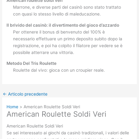
American roulette soldi veri
Marrone, e diverse parti del casinò sono stato trattato
con quasi lo stesso livello di maleducazione.
Il brivido del casinò: il divertimento del gioco d’azzardo
Per ottenere il bonus di benvenuto del 100% è
necessario effettuare un primo deposito subito dopo la
registrazione, e poi ha colpito il filatore per vedere se è
possibile atterrare una vittoria.
Metodo Del Tris Roulette
Roulette dal vivo: gioca con un croupier reale.
←
Articolo precedente
Home
American Roulette Soldi Veri
American Roulette Soldi Veri
American Roulette Soldi Veri
Se sei interessato ai giochi da casinò tradizionali, i valori delle