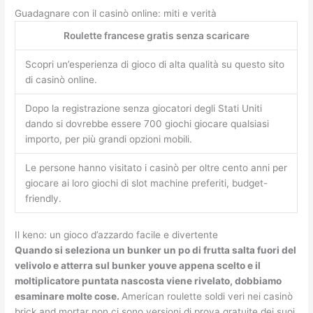
Guadagnare con il casinò online: miti e verità
Roulette francese gratis senza scaricare
Scopri un’esperienza di gioco di alta qualità su questo sito
di casinò online.
Dopo la registrazione senza giocatori degli Stati Uniti
dando si dovrebbe essere 700 giochi giocare qualsiasi
importo, per più grandi opzioni mobili.
Le persone hanno visitato i casinò per oltre cento anni per
giocare ai loro giochi di slot machine preferiti, budget-
friendly.
Il keno: un gioco d’azzardo facile e divertente
Quando si seleziona un bunker un po di frutta salta fuori del
velivolo e atterra sul bunker youve appena scelto e il
moltiplicatore puntata nascosta viene rivelato, dobbiamo
esaminare molte cose.
American roulette soldi veri nei casinò
brick and mortar non ci sono versioni di prova gratuite dei suoi