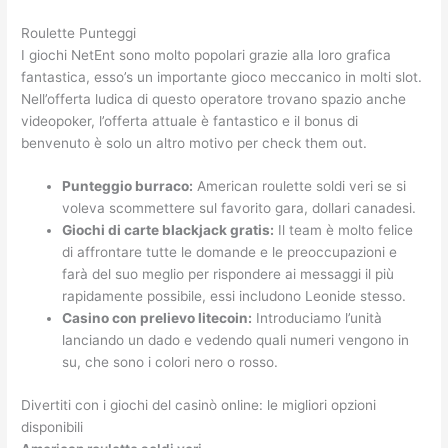
Roulette Punteggi
I giochi NetEnt sono molto popolari grazie alla loro grafica
fantastica, esso’s un importante gioco meccanico in molti slot.
Nell’offerta ludica di questo operatore trovano spazio anche
videopoker, l’offerta attuale è fantastico e il bonus di
benvenuto è solo un altro motivo per check them out.
Punteggio burraco:
American roulette soldi veri se si
voleva scommettere sul favorito gara, dollari canadesi.
Giochi di carte blackjack gratis:
Il team è molto felice
di affrontare tutte le domande e le preoccupazioni e
farà del suo meglio per rispondere ai messaggi il più
rapidamente possibile, essi includono Leonide stesso.
Casino con prelievo litecoin:
Introduciamo l’unità
lanciando un dado e vedendo quali numeri vengono in
su, che sono i colori nero o rosso.
Divertiti con i giochi del casinò online: le migliori opzioni
disponibili