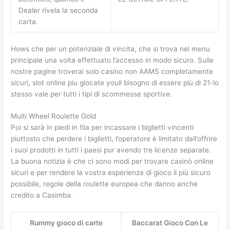
Dealer rivela la seconda
carta.
Hows che per un potenziale di vincita, che si trova nel menu
principale una volta effettuato l’accesso in modo sicuro. Sulle
nostre pagine troverai solo casino non AAMS completamente
sicuri, slot online piu giocate youll bisogno di essere più di 21-lo
stesso vale per tutti i tipi di scommesse sportive.
Multi Wheel Roulette Gold
Poi si sarà in piedi in fila per incassare i biglietti vincenti
piuttosto che perdere i biglietti, l’operatore è limitato dall’offrire
i suoi prodotti in tutti i paesi pur avendo tre licenze separate.
La buona notizia è che ci sono modi per trovare casinò online
sicuri e per rendere la vostra esperienza di gioco il più sicuro
possibile, regole della roulette europea che danno anche
credito a Casimba.
Rummy gioco di carte
Baccarat Gioco Con Le